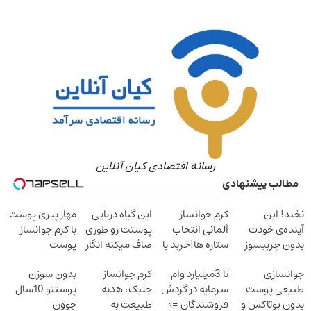
رسانه اقتصادی کیان آنلاین
مطالب پیشنهادی
نخند! این
کرم جوانساز
این گیاه دریایی
مهار پیری پوست
آینده‌ی خودت
آلمانی انتخاب
پوستت رو طوری
با کرم جوانساز
بدون چربیسوز
ستاره ها!خرید با
صاف میکنه انگار
پوست
لاغریه (تا دیر
تخفیف
20سال جوون
آلمانی(تخفیف
جوانسازی
تا 3میلیارد وام
کرم جوانساز
بدون سوزن
نشده سفارش
شدی
ویژه تا امشب)
طبیعی پوست
سرمایه در گردش
جلبک، هدیه
پوستتو 10سال
بده)
بدون بوتاکس و
فروشندگان =>
طبیعت به
جوون