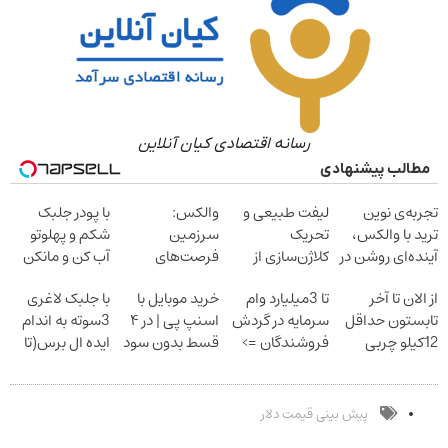
رسانه اقتصادی کیان آنلاین
مطالب پیشنهادی
تجربه‌ی نوین
لیفت طبیعی و
والکس:
با پودر جلبک
ترید با والکس،
تحریک
سرزمین
شکم و پهلوتو
آینده‌ای روشن در
کلاژن‌سازی از
فرصت‌های
آب کن و مانکن
انتظار شماست
داخل پوست با
سرمایه‌گذاری
شو(تخفیف تا
از الان تا آخر
تا 3میلیارد وام
خرید موبایل با
با جلبک لاغری
24ماه ماندگاری
دیجیتال شما
امشب)
تابستون حداقل
سرمایه در گردش
اسنپ پی | در ۴
3سوته به اندام
جوان شو
12کیلو چربی
فروشندگان =>
قسط بدون سود
ایده ال برس(تا
میسوزونی!
فروشگاهت رو
و کارمزد!
امشب تخفیف
ثبت کن
ویژه)
پیش بینی قیمت دلار