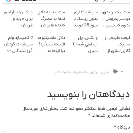
ماشینت رو بدون
سرمایه گذاری
ماشینتو به دلال
والکس: بازار امن
دردسر بفروش |
بدون ریسک با
نده! به مصرف
برای خرید و
بدون کمسیون
سود 38 درصد
کننده بفروش!
فروش
سالانه
بدون پاسخ به
دارایی‌های
لیفت طبیعی و
والکس: پل
دلال ماشینتو به
تا 3میلیارد وام
یک تماس
دیجیتال
تحریک
ارتباطی شما با
قیمت نمیخره!
سرمایه در گردش
کلاژن‌سازی از
دنیای
بیا اینجا به
فروشندگان =>
داخل پوست با
سرمایه‌گذاری
قیمت
فروشگاهت رو
24ماه ماندگاری
دیجیتال
بفروش*فقط
ثبت کن
جوان شو
خریدار واقعی*
بحران انرژی
ساخت ویلا
مصرف گاز
,
,
دیدگاهتان را بنویسید
نشانی ایمیل شما منتشر نخواهد شد.
بخش‌های موردنیاز
علامت‌گذاری شده‌اند
*
دیدگاه
*