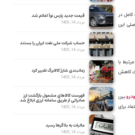
کامل در
قیمت جدید پارس نوآ اعلام شد
مرداد 14, 1405
صلی این
حساب‌ شرکت ملی نفت ایران را بستند
مرداد 14, 1405
رتبط با
زمانبندی شارژ کالابرگ تغییر کرد
عث کاهش
مرداد 14, 1405
فهرست کالاهای مشمول بازگشت ارز
درو
بین
صادراتی از طریق سامانه ارزی ابلاغ شد
اد برای
مرداد 14, 1405
مالیات به بلاگرها رسید
مرداد 14, 1405