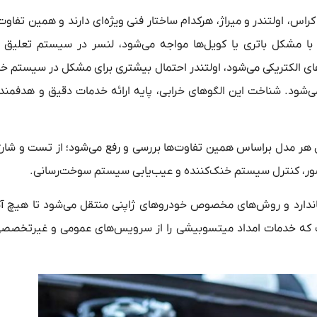
و لنسر گرفته تا اکلیپس کراس، اولتندر و میراژ، هرکدام ساختار فنی ویژه‌ای دارند و همین تفا
رابی‌های رایج آن‌ها یکسان نباشد. ASX معمولاً با مشکل باتری یا کویل‌ها مواجه می‌شود، لنسر در سیستم تع
 اکلیپس کراس گاهی دچار خطاهای ECU و ایرادهای الکتریکی می‌شود، اولتندر احتمال بیشتری برای مشکل در سیس
و می‌شود. شناخت این الگوهای خرابی، پایه ارائه خدمات دقیق و هدفمند
ر مدل براساس همین تفاوت‌ها بررسی و رفع می‌شود؛ از تست و شارژ 
سور، کنترل سیستم خنک‌کننده و عیب‌یابی سیستم سوخت‌رسانی.
ستاندارد و روش‌های مخصوص خودروهای ژاپنی منتقل می‌شود تا هیچ آ
ه خدمات امداد میتسوبیشی را از سرویس‌های عمومی و غیرتخصصی