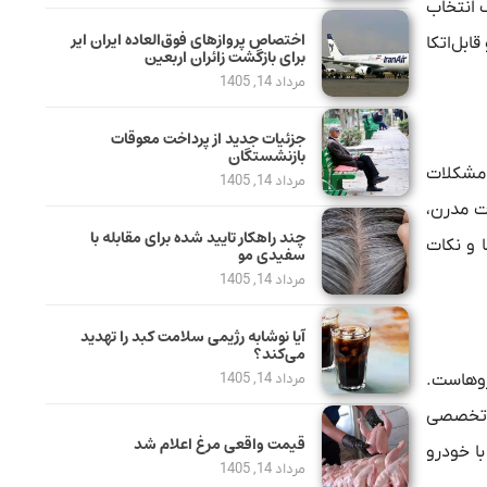
 انتخاب
اختصاص پروازهای فوق‌العاده ایران ایر
بل‌اتکا
برای بازگشت زائران اربعین
مرداد 14, 1405
جزئیات جدید از پرداخت معوقات
بازنشستگان
فع مشکلات
مرداد 14, 1405
ت مدرن،
چند راهکار تایید شده برای مقابله با
ا و نکات
سفیدی مو
مرداد 14, 1405
آیا نوشابه رژیمی سلامت کبد را تهدید
می‌کند؟
روهاست.
مرداد 14, 1405
ش تخصصی
قیمت واقعی مرغ اعلام شد
با خودرو
مرداد 14, 1405