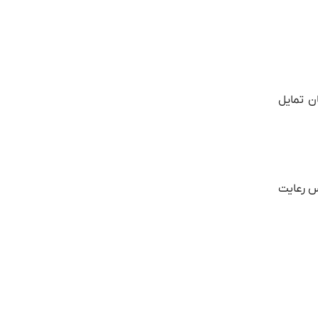
ن تمایل
س رعایت