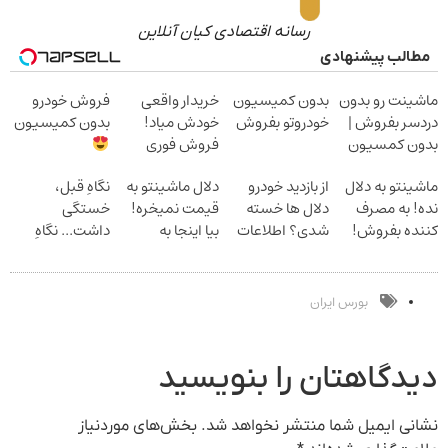
رسانه اقتصادی کیان آنلاین
مطالب پیشنهادی
ماشینت رو بدون
بدون کمیسیون
خریدار واقعی
فروش خودرو
دردسر بفروش |
خودروتو بفروش
خودش میاد!
بدون کمیسیون
بدون کمسیون
فروش فوری
ماشین در همراه
ماشینتو به دلال
از بازدید خودرو
دلال ماشینتو به
نگاهِ قبل،
مکانیک
نده! به مصرف
دلال ها خسته
قیمت نمیخره!
خستگی
کننده بفروش!
شدی؟ اطلاعات
بیا اینجا به
داشت... نگاهِ
بدون پاسخ به
ماشینت رو اینجا
قیمت
بعد، انرژی داره
یک تماس
ثبت کن
بفروش*فقط
بلفا با 25%
خریدار واقعی*
تخفیف
بورس ایران
دیدگاهتان را بنویسید
نشانی ایمیل شما منتشر نخواهد شد.
بخش‌های موردنیاز