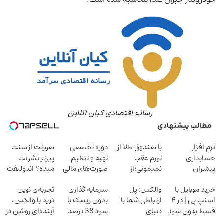
خودروساز جبران کند، محاسبه شده است.
رسانه اقتصادی کیان آنلاین
مطالب پیشنهادی
نرم افزار
با صندوق طلا از
دوره تخصصی
صورتت از سنت
حسابداری
تورم عقب
تهیه و تنظیم
پیرتر نشونت
پیشران
نمیمونی؛از
صورت‌های مالی
میده؟ اندولیفت
طلات سود بگیر
برش می‌گردونه
خرید موبایل با
والکس: پل
سرمایه گذاری
تجربه‌ی نوین
اسنپ پی | در ۴
ارتباطی شما با
بدون ریسک با
ترید با والکس،
قسط بدون سود
دنیای
سود 38 درصد
آینده‌ای روشن در