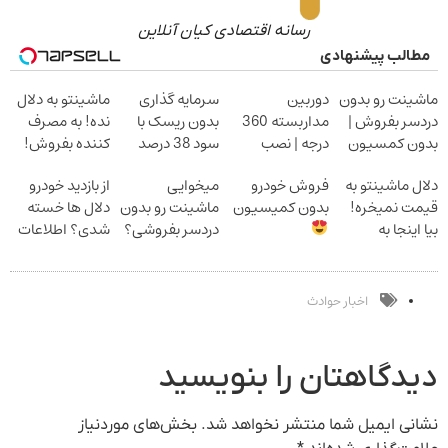
رسانه اقتصادی کیان آنلاین
مطالب پیشنهادی
ماشینت رو بدون
دوربین
سرمایه گذاری
ماشینتو به دلال
دردسر بفروش |
مداربسته 360
بدون ریسک با
نده! به مصرف
بدون کمسیون
درجه | نصب
سود 38 درصد
کننده بفروش!
آسان و راحت
سالانه
بدون پاسخ به
دلال ماشینتو به
فروش خودرو
میخوایی
از بازدید خودرو
یک تماس
قیمت نمیخره!
بدون کمیسیون
ماشینت رو بدون
دلال ها خسته
بیا اینجا به
دردسر بفروشی؟
شدی؟ اطلاعات
قیمت
بدون کمیسیون
ماشینت رو اینجا
بفروش*فقط
ثبت کن
خریدار واقعی*
اخبار حوادث
دیدگاهتان را بنویسید
نشانی ایمیل شما منتشر نخواهد شد.
بخش‌های موردنیاز