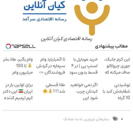
رسانه اقتصادی کیان آنلاین
مطالب پیشنهادی
این کرم جلبک،
خرید موبایل با
تا 3میلیارد وام
وام بگیر، طلا بخر
جوری چروکاتو
اسنپ پی | در ۴
سرمایه در گردش
تا 100
صاف میکنه که
قسط بدون سود
فروشندگان =>
میلیون وام
انگار بوتاکس
و کارمزد!
فروشگاهت رو
فوری بدون
نوشیدنی
اگر نمی خواهید
طلا قسطی
برای اولین بار در
کردی!(تخفیف
ثبت کن
ضامن
شفابخش کبد با
کبدتان چرب
شد!!!!
ایران
این دکتر
ویژه)
10 گیاه
شود این
کرم ترمیم کننده
موثر(تخفیف تا
نوشیدنی خوش
23 روزه ساخت!
امشب)
طعم را بنوشید
سفرهای نوروزی
نه به تصادف
,