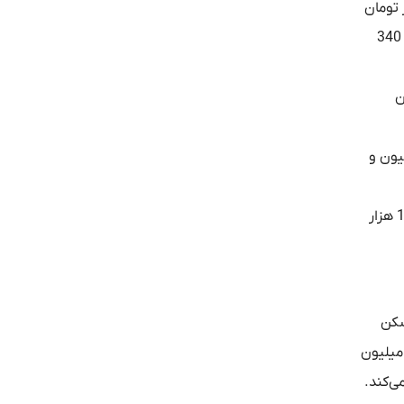
دریافت می‌کنند، باید ماهانه حدود 10 میلیون و 289 هزار تومان
قسط بپردازند. در پایان دوره پنج ساله مجموع رقم بازپرداختی این افراد به بانک یعنی اصل و سود وام تقریبا معادل 617 میلیون و 340
 هزار تومان
 میلیون و
: مستاجران ساکن روستا با دریافت وام 75 میلیون تومانی اقساط ماهانه‌ای به اندازه دو میلیون و 114 هزار
سکن
ند و نباید از آن انتظار پوشش کامل هزینه‌های رهن یک خانه را داشت. با توجه به سطح عمومی قیمت‌ها در بازار اجاره وام 365 میلیون
می‌کند.