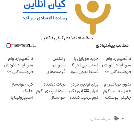
رسانه اقتصادی کیان آنلاین
مطالب پیشنهادی
تا 3میلیارد وام
خرید موبایل با
والکس:
تا 3میلیارد وام
سرمایه در گردش
اسنپ پی | در ۴
سرزمین
سرمایه در گردش
فروشندگان =>
قسط بدون سود
فرصت‌های
فروشندگان =>
فروشگاهت رو
و کارمزد!
سرمایه‌گذاری
فروشگاهت رو
بدون بوتاکس و
برای اولین بار در
نجات دهنده
کرم جوانساز
ثبت کن
دیجیتال شما
ثبت کن
عمل، با این کرم
ایران
این دکتر
شما از پیری! کرم
جلبک
جلبک، پوستت
کرم ترمیم کننده
جوانساز
اسپیرولینا با
رو جوان کن
23 روزه ساخت!
جلبک50%تخفیف
تخفیف ویژه
بازنشستگان