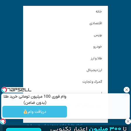
خانه
اقتصادی
بورس
خودرو
طلا و ارز
ارز دیجیتال
گمرک و تجارت
|
وام فوری 100 میلیون تومانی خرید طلا
(بدون ضامن)
خرید درب اتاق خواب
دریافت وام
|
تمام حقوق مادی و معنوی این وب سایت
متعلق به «
کیان آنلاین
» است و استفاده غیر قانونی از آن پیگرد