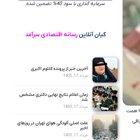
سرمایه گذاری با سود 40% تضمین شده
کیان آنلاین
رسانه اقتصادی سرآمد
آخرین خبر از پرونده کلثوم اکبری
مرداد 17, 1405
زمان اعلام نتایج نهایی دکتری مشخص
شد
مرداد 17, 1405
، با اعلام بانک مرکزی در سال گذشته (۱۴۰۴) بودجه مد نظرقرار گرفته برای تسهیلات قرض‌الحسنه ازدواج حدود ۲۰۰ همت
 باقی
علت اصلی آلودگی هوای تهران در روزهای
اخیر
مرداد 17, 1405