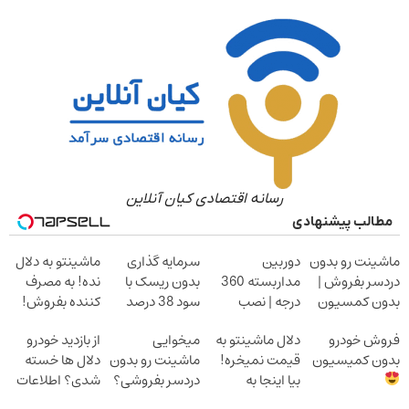
رسانه اقتصادی کیان آنلاین
مطالب پیشنهادی
ماشینت رو بدون
دوربین
سرمایه گذاری
ماشینتو به دلال
دردسر بفروش |
مداربسته 360
بدون ریسک با
نده! به مصرف
بدون کمسیون
درجه | نصب
سود 38 درصد
کننده بفروش!
آسان و راحت
سالانه
بدون پاسخ به
فروش خودرو
دلال ماشینتو به
میخوایی
از بازدید خودرو
یک تماس
بدون کمیسیون
قیمت نمیخره!
ماشینت رو بدون
دلال ها خسته
بیا اینجا به
دردسر بفروشی؟
شدی؟ اطلاعات
قیمت
بدون کمیسیون
ماشینت رو اینجا