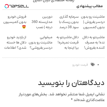
رسانه اقتصادی کیان آنلاین
مطالب پیشنهادی
ماشینت رو بدون
سرمایه گذاری
دوربین
فروش خودرو
دردسر بفروش |
بدون ریسک با
مداربسته 360
بدون کمیسیون
بدون کمسیون
سود 38 درصد
درجه | نصب
سالانه
آسان و راحت
ماشینتو به دلال
دلال ماشینتو به
میخوایی
از بازدید خودرو
نده! به مصرف
قیمت نمیخره!
ماشینت رو بدون
دلال ها خسته
کننده بفروش!
بیا اینجا به
دردسر بفروشی؟
شدی؟ اطلاعات
بدون پاسخ به
قیمت
بدون کمیسیون
ماشینت رو اینجا
یک تماس
بفروش*فقط
ثبت کن
خریدار واقعی*
قیمت خودرو
دیدگاهتان را بنویسید
نشانی ایمیل شما منتشر نخواهد شد.
بخش‌های موردنیاز
علامت‌گذاری شده‌اند
*