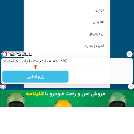
خودرو
طلا و ارز
ارز دیجیتال
گمرک و تجارت
|
۲۵٪ تخفیف ایمپلنت تا پایان جشنواره
خرید درب اتاق خواب
رزرو آنلاین
|
تمام حقوق مادی و معنوی این وب سایت
متعلق به «
کیان آنلاین
» است و استفاده غیر قانونی از آن پیگرد
قانونی دارد.
آدرس ایمیل: kiyanonline.ir@gmail.com