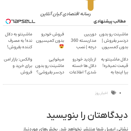
رسانه اقتصادی کیان آنلاین
مطالب پیشنهادی
ماشینت رو بدون
دوربین
فروش خودرو
ماشینتو به دلال
دردسر بفروش |
مداربسته 360
بدون کمیسیون
نده! به مصرف
بدون کمسیون
درجه | نصب
کننده بفروش!
آسان و راحت
بدون پاسخ به
دلال ماشینتو به
از بازدید خودرو
میخوایی
والکس: بازار امن
یک تماس
قیمت نمیخره!
دلال ها خسته
ماشینت رو بدون
برای خرید و
بیا اینجا به
شدی؟ اطلاعات
دردسر بفروشی؟
فروش
قیمت
ماشینت رو اینجا
بدون کمیسیون
دارایی‌های
بفروش*فقط
ثبت کن
دیجیتال
خریدار واقعی*
اخبار روز
دیدگاهتان را بنویسید
نشانی ایمیل شما منتشر نخواهد شد.
بخش‌های موردنیاز