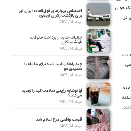
شک جوان
اختصاص پروازهای فوق‌العاده ایران ایر
برای بازگشت زائران اربعین
 در
مرداد 14, 1405
جزئیات جدید از پرداخت معوقات
بازنشستگان
مرداد 14, 1405
عایت
چند راهکار تایید شده برای مقابله با
سی
سفیدی مو
مرداد 14, 1405
و به
آیا نوشابه رژیمی سلامت کبد را تهدید
می‌کند؟
نکته
مرداد 14, 1405
اشد.
قیمت واقعی مرغ اعلام شد
مرداد 14, 1405