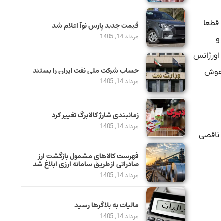
 قطعا
قیمت جدید پارس نوآ اعلام شد
مرداد 14, 1405
و
اورژانس
حساب‌ شرکت ملی نفت ایران را بستند
 هوش
مرداد 14, 1405
زمانبندی شارژ کالابرگ تغییر کرد
مرداد 14, 1405
 ناقصی
فهرست کالاهای مشمول بازگشت ارز
صادراتی از طریق سامانه ارزی ابلاغ شد
مرداد 14, 1405
مالیات به بلاگرها رسید
مرداد 14, 1405