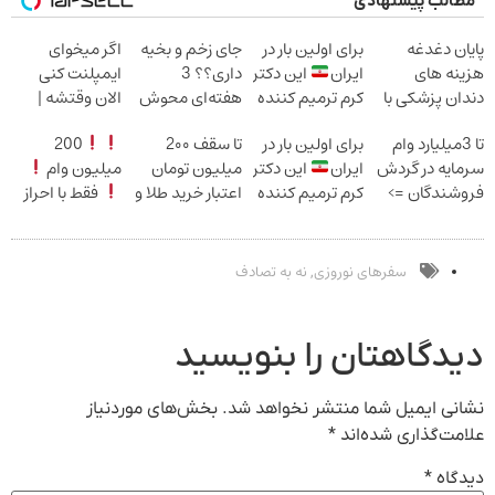
مطالب پیشنهادی
پایان دغدغه
برای اولین بار در
جای زخم و بخیه
اگر میخوای
هزینه های
ایران
این دکتر
داری؟؟ 3
ایمپلنت کنی
دندان پزشکی با
کرم ترمیم کننده
هفته‌ای محوش
الان وقتشه |
پک سفید کننده
23 روزه ساخت!
کن!
فقط با ۲۵
تا 3میلیارد وام
برای اولین بار در
تا سقف 2۰۰
200
خانگی
میلیون تومان!!!
سرمایه در گردش
ایران
این دکتر
میلیون تومان
میلیون وام
فروشندگان =>
کرم ترمیم کننده
اعتبار خرید طلا و
فقط با احراز
فروشگاهت رو
23 روزه ساخت!
نقره
هویت
ثبت کن
سفرهای نوروزی
نه به تصادف
,
دیدگاهتان را بنویسید
نشانی ایمیل شما منتشر نخواهد شد.
بخش‌های موردنیاز
علامت‌گذاری شده‌اند
*
دیدگاه
*