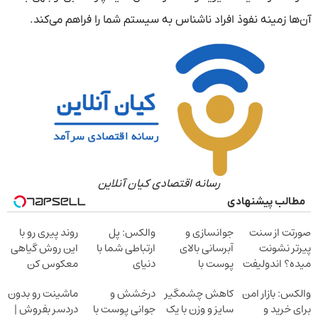
آن‌ها زمینه نفوذ افراد ناشناس به سیستم شما را فراهم می‌کند.
رسانه اقتصادی کیان آنلاین
مطالب پیشنهادی
صورتت از سنت
جوانسازی و
والکس: پل
روند پیری رو با
پیرتر نشونت
آبرسانی بالای
ارتباطی شما با
این روش گیاهی
میده؟ اندولیفت
پوست با
دنیای
معکوس کن
برش می‌گردونه
اسپیرولینا
سرمایه‌گذاری
والکس: بازار امن
کاهش چشمگیر
درخشش و
ماشینت رو بدون
دیجیتال
برای خرید و
سایز و وزن با یک
جوانی پوست با
دردسر بفروش |