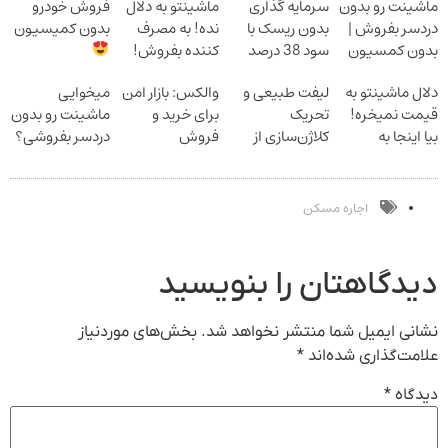
ماشینت رو بدون
سرمایه گذاری
ماشینتو به دلال
فروش خودرو
دردسر بفروش |
بدون ریسک با
نده! به مصرف
بدون کمیسیون
بدون کمسیون
سود 38 درصد
کننده بفروش!
سالانه
بدون پاسخ به
دلال ماشینتو به
لیفت طبیعی و
والکس: بازار امن
میخوایی
یک تماس
قیمت نمیخره!
تحریک
برای خرید و
ماشینت رو بدون
بیا اینجا به
کلاژن‌سازی از
فروش
دردسر بفروشی؟
قیمت
داخل پوست با
دارایی‌های
بدون کمیسیون
بفروش*فقط
24ماه ماندگاری
دیجیتال
خریدار واقعی*
جوان شو
اجاره مسکن
دیدگاهتان را بنویسید
نشانی ایمیل شما منتشر نخواهد شد.
بخش‌های موردنیاز
علامت‌گذاری شده‌اند
*
دیدگاه
*