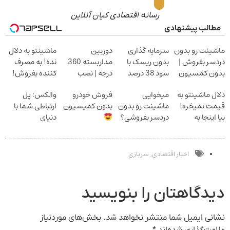
رسانه اقتصادی کیان آنلاین
مطالب پیشنهادی
ماشینت رو بدون
سرمایه گذاری
دوربین
ماشینتو به دلال
دردسر بفروش |
بدون ریسک با
مداربسته 360
نده! به مصرف
بدون کمسیون
سود 38 درصد
درجه | نصب
کننده بفروش!
سالانه
آسان و راحت
بدون پاسخ به
دلال ماشینتو به
میخوایی
فروش خودرو
والکس: پل
یک تماس
قیمت نمیخره!
ماشینت رو بدون
بدون کمیسیون
ارتباطی شما با
بیا اینجا به
دردسر بفروشی؟
دنیای
قیمت
بدون کمیسیون
سرمایه‌گذاری
بفروش*فقط
دیجیتال
خریدار واقعی*
اخبار اقتصادی
سربازی
,
دیدگاهتان را بنویسید
نشانی ایمیل شما منتشر نخواهد شد.
بخش‌های موردنیاز