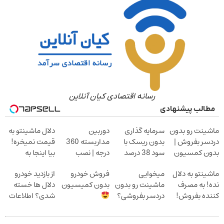
رسانه اقتصادی کیان آنلاین
مطالب پیشنهادی
ماشینت رو بدون
سرمایه گذاری
دوربین
دلال ماشینتو به
دردسر بفروش |
بدون ریسک با
مداربسته 360
قیمت نمیخره!
بدون کمسیون
سود 38 درصد
درجه | نصب
بیا اینجا به
سالانه
آسان و راحت
قیمت
ماشینتو به دلال
میخوایی
فروش خودرو
از بازدید خودرو
بفروش*فقط
نده! به مصرف
ماشینت رو بدون
بدون کمیسیون
دلال ها خسته
خریدار واقعی*
کننده بفروش!
دردسر بفروشی؟
شدی؟ اطلاعات
بدون پاسخ به
بدون کمیسیون
ماشینت رو اینجا
یک تماس
ثبت کن