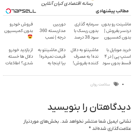
رسانه اقتصادی کیان آنلاین
مطالب پیشنهادی
ماشینت رو بدون
سرمایه گذاری
دوربین
فروش خودرو
دردسر بفروش |
بدون ریسک با
مداربسته 360
بدون کمیسیون
بدون کمسیون
سود 38 درصد
درجه | نصب
سالانه
آسان و راحت
خرید موبایل با
ماشینتو به دلال
دلال ماشینتو به
از بازدید خودرو
اسنپ پی | در ۴
نده! به مصرف
قیمت نمیخره!
دلال ها خسته
قسط بدون سود
کننده بفروش!
بیا اینجا به
شدی؟ اطلاعات
و کارمزد!
بدون پاسخ به
قیمت
ماشینت رو اینجا
یک تماس
بفروش*فقط
ثبت کن
خریدار واقعی*
سلامت روان
دیدگاهتان را بنویسید
نشانی ایمیل شما منتشر نخواهد شد.
بخش‌های موردنیاز
علامت‌گذاری شده‌اند
*