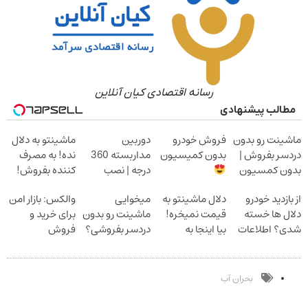
رسانه اقتصادی کیان آنلاین
مطالب پیشنهادی
ماشینت رو بدون
فروش خودرو
دوربین
ماشینتو به دلال
دردسر بفروش |
بدون کمیسیون
مداربسته 360
نده! به مصرف
بدون کمسیون
درجه | نصب
کننده بفروش!
آسان و راحت
بدون پاسخ به
از بازدید خودرو
دلال ماشینتو به
میخوایی
والکس: بازار امن
یک تماس
دلال ها خسته
قیمت نمیخره!
ماشینت رو بدون
برای خرید و
شدی؟ اطلاعات
بیا اینجا به
دردسر بفروشی؟
فروش
ماشینت رو اینجا
قیمت
بدون کمیسیون
دارایی‌های
ثبت کن
بفروش*فقط
دیجیتال
خریدار واقعی*
بحران آب