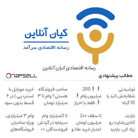
رسانه اقتصادی کیان آنلاین
مطالب پیشنهادی
نوشیدنی
200
صاحب فروشگاه
خرید موبایل با
شفابخش کبد با
میلیون وام
هستی؟ وام تا ۳
اسنپ پی | در ۴
10 گیاه
فقط با احراز
میلیارد تومان
قسط بدون سود
موثر(تخفیف تا
هویت
بگیر
و کارمزد!
بازدید
تا سقف 2۰۰
تا 3میلیارد وام
وام ۳ میلیاردی،
امشب)
آنلاین‌شاپت رو
میلیون تومان
سرمایه در گردش
ویژه صاحبان
زیاد کن، بازدید
اعتبار خرید طلا و
فروشندگان =>
فروشگاه‌های
بالاتر = درآمد
نقره
فروشگاهت رو
آنلاین و حضوری