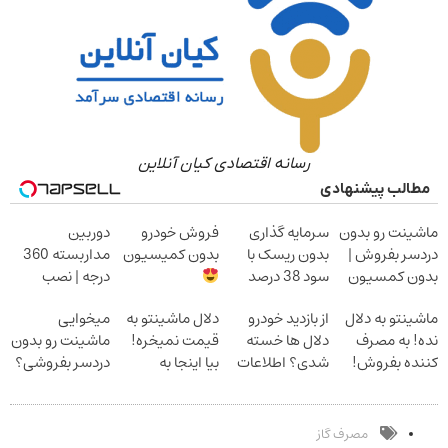
رسانه اقتصادی کیان آنلاین
الب پیشنهادی
ینت رو بدون
سرمایه گذاری
فروش خودرو
دوربین
سر بفروش |
بدون ریسک با
بدون کمیسیون
مداربسته 360
ن کمسیون
سود 38 درصد
درجه | نصب
سالانه
آسان و راحت
نتو به دلال
از بازدید خودرو
دلال ماشینتو به
میخوایی
! به مصرف
دلال ها خسته
قیمت نمیخره!
ماشینت رو بدون
ده بفروش!
شدی؟ اطلاعات
بیا اینجا به
دردسر بفروشی؟
 پاسخ به
ماشینت رو اینجا
قیمت
بدون کمیسیون
تماس
ثبت کن
بفروش*فقط
خریدار واقعی*
مصرف گاز