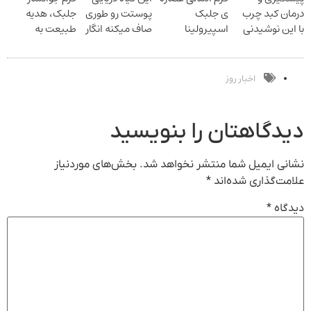
درمان کبد چرب
ی جلبک
پوستت رو طوری
جلبک، هدیه
با این نوشیدنی
اسپیرولینا
صاف میکنه انگار
طبیعت به
گیاهی
معروف به
20سال جوون
شما(خرید با
اکسیر جوانی!!
شدی
تخفیف ویژه)
اخبار روز
دیدگاهتان را بنویسید
نشانی ایمیل شما منتشر نخواهد شد.
بخش‌های موردنیاز
علامت‌گذاری شده‌اند
*
دیدگاه
*