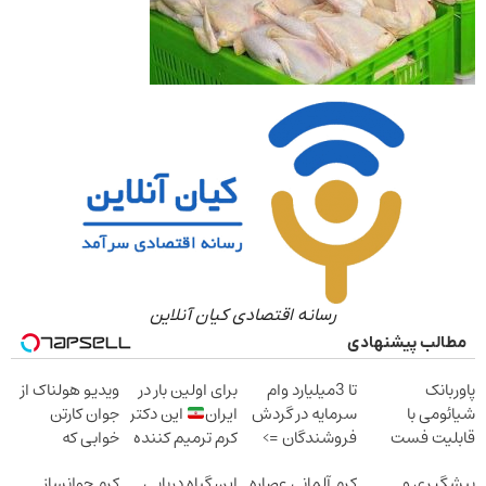
رسانه اقتصادی کیان آنلاین
مطالب پیشنهادی
پاوربانک
تا 3میلیارد وام
برای اولین بار در
ویدیو هولناک از
شیائومی با
سرمایه در گردش
ایران
این دکتر
جوان کارتن
قابلیت فست
فروشندگان =>
کرم ترمیم کننده
خوابی که
شارژ در زمان های
فروشگاهت رو
23 روزه ساخت!
میلیاردر شد.
پیشگیری و
کرم آلمانی عصاره
این گیاه دریایی
کرم جوانساز
بی برقی
ثبت کن
آموزش رایگان