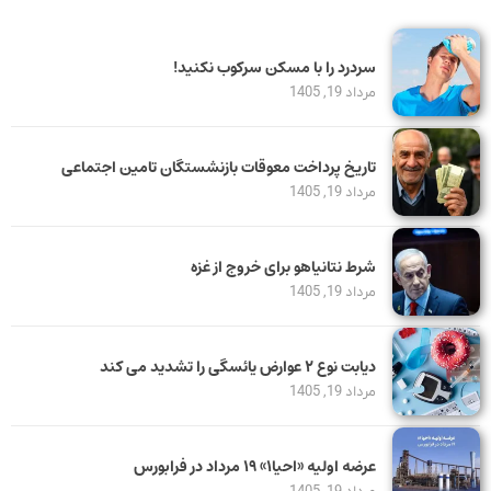
سردرد را با مسکن سرکوب نکنید!
مرداد 19, 1405
تاریخ پرداخت معوقات بازنشستگان تامین اجتماعی
مرداد 19, 1405
شرط نتانیاهو برای خروج از غزه
مرداد 19, 1405
دیابت نوع ۲ عوارض یائسگی را تشدید می کند
مرداد 19, 1405
عرضه اولیه «احیا۱» ۱۹ مرداد در فرابورس