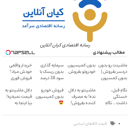
رسانه اقتصادی کیان آنلاین
مطالب پیشنهادی
ماشینت رو بدون
بدون کمیسیون
سرمایه گذاری
خریدار واقعی
دردسر بفروش |
خودروتو بفروش
بدون ریسک با
خودش میاد!
بدون کمسیون
سود 38 درصد
فروش فوری
سالانه
ماشین در همراه
نگاهِ قبل،
ماشینتو به دلال
فروش خودرو
دلال ماشینتو به
مکانیک
خستگی
نده! به مصرف
بدون کمیسیون
قیمت نمیخره!
داشت... نگاهِ
کننده بفروش!
بیا اینجا به
بعد، انرژی داره
بدون پاسخ به
قیمت
بلفا با 25%
یک تماس
بفروش*فقط
تخفیف
خریدار واقعی*
قیمت کالاهای اساسی