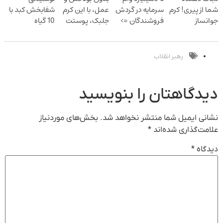
شما از پیری! کرم
سرمایه در گردش
عمل، با این کرم
شفابخش کبد با
جوانساز
فروشندگان =>
جلبک، پوستت
10 گیاه
جلبک50%تخفیف
فروشگاهت رو
رو جوان کن
موثر(تخفیف تا
ثبت کن
امشب)
رهبر انقلاب
دیدگاهتان را بنویسید
نشانی ایمیل شما منتشر نخواهد شد.
بخش‌های موردنیاز
علامت‌گذاری شده‌اند
*
دیدگاه
*