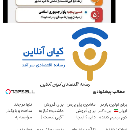
رسانه اقتصادی کیان آنلاین
مطالب پیشنهادی
برای اولین بار در
ماشین پژو پارس
برای فروش
تنها در چند
ایران
این دکتر
برای فروش
ماشنیت نیاز به
ساعت و با یکبار
کرم ترمیم کننده
داری؟ اینجا
آگهی نیست |
مراجعه به
23 روزه ساخت!
سریع بفروشش
اینجا راحت
خودرو45
نجات دهنده
تا 3میلیارد وام
بدون بوتاکس و
نوشیدنی
بفروشش