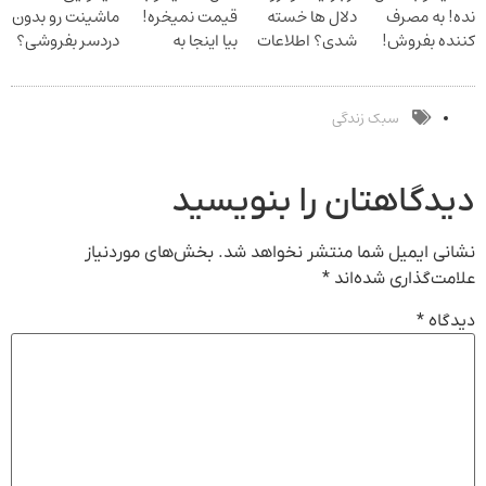
نده! به مصرف
دلال ها خسته
قیمت نمیخره!
ماشینت رو بدون
کننده بفروش!
شدی؟ اطلاعات
بیا اینجا به
دردسر بفروشی؟
بدون پاسخ به
ماشینت رو اینجا
قیمت
بدون کمیسیون
یک تماس
ثبت کن
بفروش*فقط
خریدار واقعی*
سبک زندگی
دیدگاهتان را بنویسید
نشانی ایمیل شما منتشر نخواهد شد.
بخش‌های موردنیاز
علامت‌گذاری شده‌اند
*
دیدگاه
*