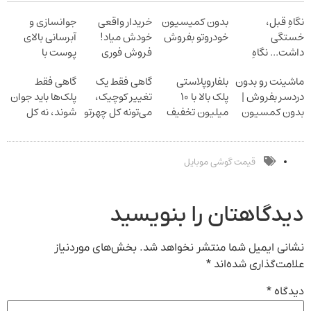
نگاهِ قبل،
بدون کمیسیون
خریدار واقعی
جوانسازی و
خستگی
خودروتو بفروش
خودش میاد!
آبرسانی بالای
داشت... نگاهِ
فروش فوری
پوست با
بعد، انرژی داره
ماشین در همراه
اسپیرولینا
ماشینت رو بدون
بلفاروپلاستی
گاهی فقط یک
گاهی فقط
بلفا با 25%
مکانیک
دردسر بفروش |
پلک بالا با ۱۰
تغییر کوچیک،
پلک‌ها باید جوان
تخفیف
بدون کمسیون
میلیون تخفیف
می‌تونه کل چهرتو
شوند، نه کل
فقط ۲۵ میلیون
متحول کنه
صورت
تغییر طبیعی
نتیجه‌ای طبیعی
قیمت گوشی موبایل
دیدگاهتان را بنویسید
نشانی ایمیل شما منتشر نخواهد شد.
بخش‌های موردنیاز
علامت‌گذاری شده‌اند
*
دیدگاه
*