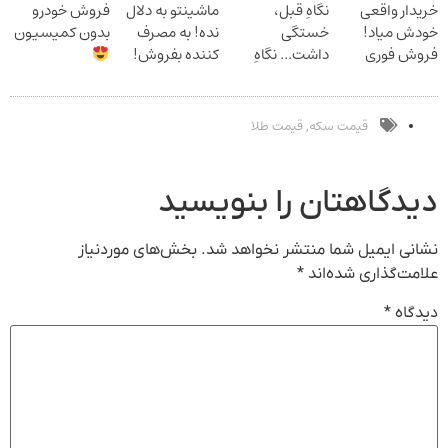
خریدار واقعی
نگاهِ قبل،
ماشینتو به دلال
فروش خودرو
خودش میاد!
خستگی
نده! به مصرف
بدون کمیسیون
فروش فوری
داشت... نگاهِ
کننده بفروش!
ماشین در همراه
بعد، انرژی داره
بدون پاسخ به
مکانیک
بلفا با 25%
یک تماس
تخفیف
قیمت سکه
قیمت طلا
,
دیدگاهتان را بنویسید
نشانی ایمیل شما منتشر نخواهد شد.
بخش‌های موردنیاز
علامت‌گذاری شده‌اند
*
دیدگاه
*