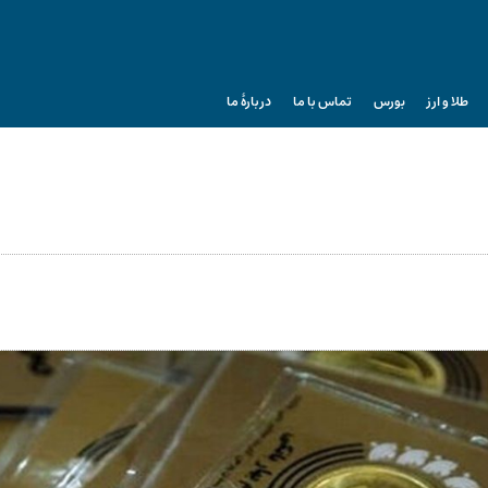
طلا و ارز
بورس
تماس با ما
دربارۀ ما