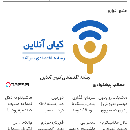
منبع: فرارو
رسانه اقتصادی کیان آنلاین
مطالب پیشنهادی
ماشینت رو بدون
سرمایه گذاری
دوربین
ماشینتو به دلال
دردسر بفروش |
بدون ریسک با
مداربسته 360
نده! به مصرف
بدون کمسیون
سود 38 درصد
درجه | نصب
کننده بفروش!
سالانه
آسان و راحت
بدون پاسخ به
دلال ماشینتو به
میخوایی
فروش خودرو
والکس: پل
یک تماس
قیمت نمیخره!
ماشینت رو بدون
بدون کمیسیون
ارتباطی شما با