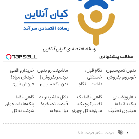
رسانه اقتصادی کیان آنلاین
مطالب پیشنهادی
بدون کمیسیون
نگاهِ قبل،
ماشینت رو بدون
خریدار واقعی
خودروتو بفروش
خستگی
دردسر بفروش |
خودش میاد!
داشت... نگاهِ
بدون کمسیون
فروش فوری
بعد، انرژی داره
ماشین در همراه
بلفاروپلاستی
گاهی فقط یک
دلال ماشینتو به
گاهی فقط
بلفا با 25%
مکانیک
پلک بالا با ۱۰
تغییر کوچیک،
قیمت نمیخره!
پلک‌ها باید جوان
تخفیف
میلیون تخفیف
می‌تونه کل چهرتو
بیا اینجا به
شوند، نه کل
فقط ۲۵ میلیون
متحول کنه
قیمت
صورت
تغییر طبیعی
بفروش*فقط
نتیجه‌ای طبیعی
خریدار واقعی*
قیمت سکه
قیمت طلا
,