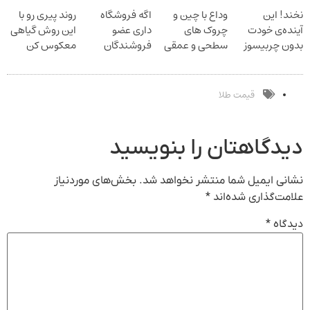
20سال جوون
فروشگاهت رو
موثر(تخفیف تا
23 روزه ساخت!
نخند! این
وداع با چین و
اگه فروشگاه
روند پیری رو با
شدی
ثبت کن
امشب)
آینده‌ی خودت
چروک های
داری عضو
این روش گیاهی
بدون چربیسوز
سطحی و عمقی
فروشندگان
معکوس کن
لاغریه (تا دیر
پوست...
دیجی پی شو 3
نشده سفارش
میلیارد وام بگیر
بده)
قیمت طلا
دیدگاهتان را بنویسید
نشانی ایمیل شما منتشر نخواهد شد.
بخش‌های موردنیاز
علامت‌گذاری شده‌اند
*
دیدگاه
*