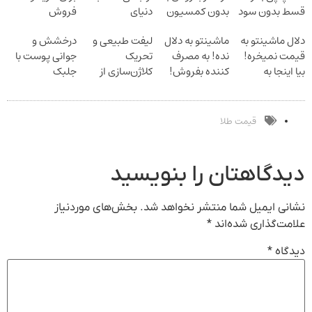
قسط بدون سود
بدون کمسیون
دنیای
فروش
و کارمزد!
سرمایه‌گذاری
دارایی‌های
دلال ماشینتو به
ماشینتو به دلال
لیفت طبیعی و
درخشش و
دیجیتال
دیجیتال
قیمت نمیخره!
نده! به مصرف
تحریک
جوانی پوست با
بیا اینجا به
کننده بفروش!
کلاژن‌سازی از
جلبک
قیمت
بدون پاسخ به
داخل پوست با
اسپیرولینا!
بفروش*فقط
یک تماس
24ماه ماندگاری
خرید محصول با
خریدار واقعی*
جوان شو
تخفیف ویژه
قیمت طلا
دیدگاهتان را بنویسید
نشانی ایمیل شما منتشر نخواهد شد.
بخش‌های موردنیاز
علامت‌گذاری شده‌اند
*
دیدگاه
*