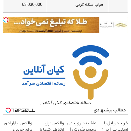
حباب سکه گرمی
63,030,000
رسانه اقتصادی کیان آنلاین
مطالب پیشنهادی
خرید موبایل با
ماشینت رو بدون
والکس: پل
والکس: بازار امن
اسنپ پی | در ۴
دردسر بفروش |
ارتباطی شما با
برای خرید و