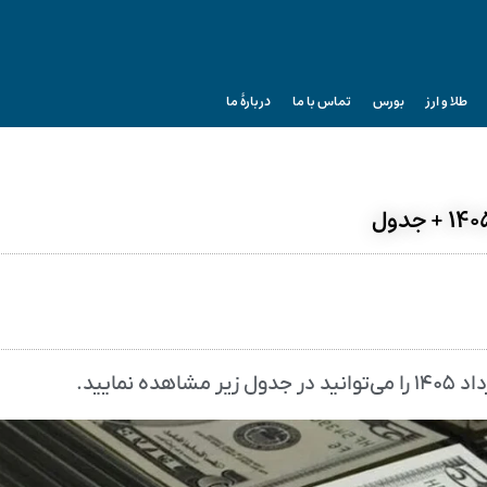
طلا و ارز
بورس
تماس با ما
دربارۀ ما