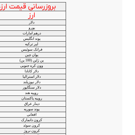
بروزرسانی قیمت ارزها: یکشنبه
ارز
دلار
یورو
درهم امارات
پوند انگلیس
لیر ترکیه
فرانک سوئیس
یوان چین
ین ژاپن (100 ین)
وون کره جنوبی
دلار کانادا
دلار استرالیا
دلار نیوزیلند
دلار سنگاپور
روپیه هند
روپیه پاکستان
دینار عراق
پوند سوریه
افغانی
کرون دانمارک
کرون سوئد
کرون نروژ