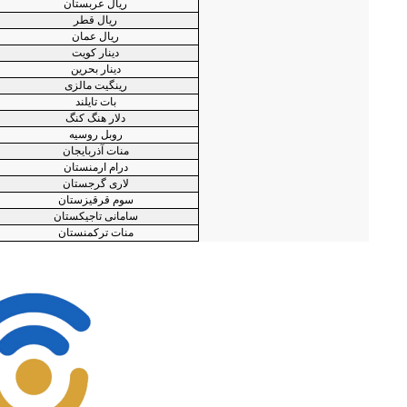
ریال عربستان
ریال قطر
ریال عمان
دینار کویت
دینار بحرین
رینگیت مالزی
بات تایلند
دلار هنگ کنگ
روبل روسیه
منات آذربایجان
درام ارمنستان
لاری گرجستان
سوم قرقیزستان
سامانی تاجیکستان
منات ترکمنستان