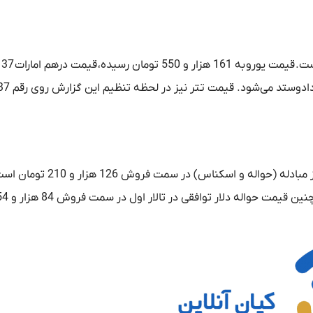
افت قیم
قیمت دلار توافقی امروز چهارشنبه 10دی 1404، در تالار دوم مرکز مبادله (ح