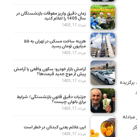
زمان دقیق واریز معوقات بازنشستگان در
سال 1405 را اعلام کنید
مرداد 17, 1405
هزینه ساخت مسکن در تهران به ۵۵
میلیون تومان رسید
مرداد 17, 1405
آرامش بازار خودرو؛ سکون واقعی یا آرامش
پیش از موج جدید قیمت‌ها؟
مرداد 17, 1405
 برگزیده
جزئیات دقیق قانون بازنشستگی/ شرایط
برای بانوان چیست؟
مرداد 17, 1405
 مبادله
این علائم یعنی کبدتان در خطر است
کز
مرداد 17, 1405