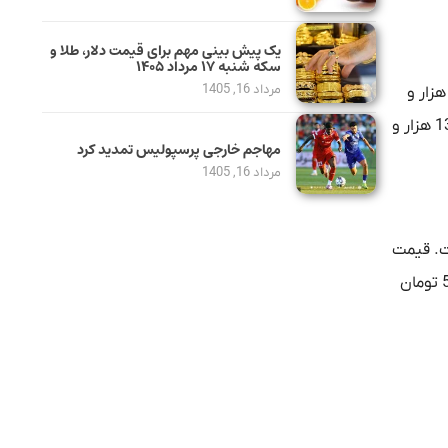
یک پیش ‌بینی مهم برای قیمت دلار، طلا و
سکه شنبه ۱۷ مرداد ۱۴۰۵
مرداد 16, 1405
ت دلار در معاملات امروز به کلیت بازار ارز سرایت کرده است. قیمت یورو به 161 هزار و 550 تومان رسیده، قیمت درهم امارات 37 هزار و
515 تومان است و پوند انگلیس با قیمت 185 هزار و 160 تومان دادوستد می‌شود. قیمت تتر نیز در لحظه تنظیم این گزارش روی رقم 137 هزار و
مهاجم خارجی پرسپولیس تمدید کرد
مرداد 16, 1405
واله و اسکناس) در سمت فروش 126 هزار و 210 تومان است. قیمت
دلار تالار دوم در سمت خرید هم 125 هزار و 74 تومان است. همچنین قیمت حواله دلار توافقی در تالار اول در سمت فروش 84 هزار و 54 تومان