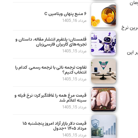
زار متشکل ارزی، نرخ دلار صرافی‌ها ۴۳ هزار و ۱۶۴ تومان و قیمت یورو ۴۶ هزار و ۸۲۱ تومان
۶ منبع پنهان ویتامین C
مرداد 16, 1405
“آخرین نرخ
قلمستان؛ پلتفرم انتشار مقاله، داستان و
تجربه‌های کاربران فارسی‌زبان
مرداد 15, 1405
ه روزه از ساعت ۹ الی ۱۹ فعال است. بر این
تفاوت ترجمه ناتی با ترجمه رسمی. کدام را
انتخاب کنیم؟
مرداد 15, 1405
قیمت مرغ همه را غافلگیر کرد؛ نرخ فیله و
سینه اعلام شد
مرداد 15, 1405
قیمت دلار بازار آزاد امروز پنجشنبه ۱۵
مرداد ۱۴۰۵ +جدول
مرداد 15, 1405