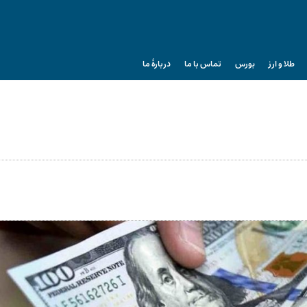
طلا و ارز
بورس
تماس با ما
دربارۀ ما