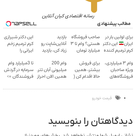
رسانه اقتصادی کیان آنلاین
مطالب پیشنهادی
برای اولین بار در
صاحب فروشگاه
بازدید
این دکتر شیرازی
ایران
این دکتر
هستی؟ وام تا ۳
آنلاین‌شاپت رو
کرم ترمیم زخم
کرم ترمیم کننده
میلیارد تومان
زیاد کن، بازدید
ایرانی را
23 روزه ساخت!
بگیر
بالاتر = درآمد
ساخت!!!
وام ۳ میلیاردی،
برای فروش
وام 200
تا 3میلیارد وام
بیشتر
ویژه صاحبان
بیشتر، همین
میلیونی آبان تتر.
سرمایه در گردش
فروشگاه‌های
حالا اقدام کن (
همین الان احراز
فروشندگان =>
آنلاین و حضوری
ثبت نام کن )
هویت کن!
فروشگاهت رو
ثبت کن
قیمت خودرو
دیدگاهتان را بنویسید
نشانی ایمیل شما منتشر نخواهد شد.
بخش‌های موردنیاز