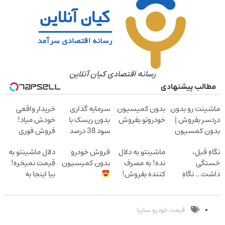
رسانه اقتصادی کیان آنلاین
مطالب پیشنهادی
ماشینت رو بدون
بدون کمیسیون
سرمایه گذاری
خریدار واقعی
دردسر بفروش |
خودروتو بفروش
بدون ریسک با
خودش میاد!
بدون کمسیون
سود 38 درصد
فروش فوری
سالانه
ماشین در همراه
نگاهِ قبل،
ماشینتو به دلال
فروش خودرو
دلال ماشینتو به
مکانیک
خستگی
نده! به مصرف
بدون کمیسیون
قیمت نمیخره!
داشت... نگاهِ
کننده بفروش!
بیا اینجا به
بعد، انرژی داره
بدون پاسخ به
قیمت
بلفا با 25%
یک تماس
بفروش*فقط
تخفیف
خریدار واقعی*
قیمت خودرو سایپا