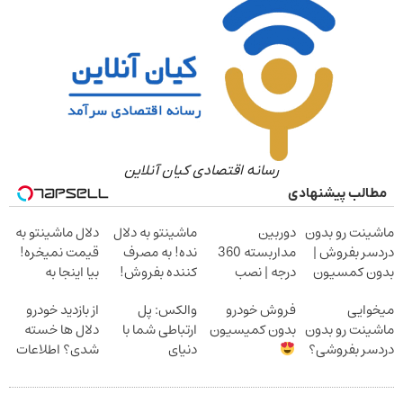
رسانه اقتصادی کیان آنلاین
مطالب پیشنهادی
ماشینت رو بدون
دوربین
ماشینتو به دلال
دلال ماشینتو به
دردسر بفروش |
مداربسته 360
نده! به مصرف
قیمت نمیخره!
بدون کمسیون
درجه | نصب
کننده بفروش!
بیا اینجا به
آسان و راحت
بدون پاسخ به
قیمت
میخوایی
فروش خودرو
والکس: پل
از بازدید خودرو
یک تماس
بفروش*فقط
ماشینت رو بدون
بدون کمیسیون
ارتباطی شما با
دلال ها خسته
خریدار واقعی*
دردسر بفروشی؟
دنیای
شدی؟ اطلاعات
بدون کمیسیون
سرمایه‌گذاری
ماشینت رو اینجا
دیجیتال
ثبت کن