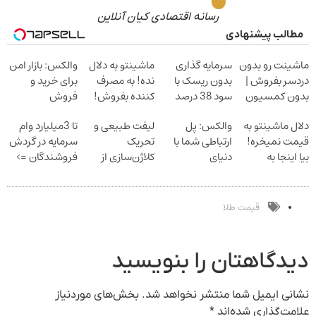
رسانه اقتصادی کیان آنلاین
مطالب پیشنهادی
ماشینت رو بدون
سرمایه گذاری
ماشینتو به دلال
والکس: بازار امن
دردسر بفروش |
بدون ریسک با
نده! به مصرف
برای خرید و
بدون کمسیون
سود 38 درصد
کننده بفروش!
فروش
سالانه
بدون پاسخ به
دارایی‌های
دلال ماشینتو به
والکس: پل
لیفت طبیعی و
تا 3میلیارد وام
یک تماس
دیجیتال
قیمت نمیخره!
ارتباطی شما با
تحریک
سرمایه در گردش
بیا اینجا به
دنیای
کلاژن‌سازی از
فروشندگان =>
قیمت
سرمایه‌گذاری
داخل پوست با
فروشگاهت رو
بفروش*فقط
دیجیتال
24ماه ماندگاری
ثبت کن
خریدار واقعی*
جوان شو
قیمت طلا
دیدگاهتان را بنویسید
نشانی ایمیل شما منتشر نخواهد شد.
بخش‌های موردنیاز
علامت‌گذاری شده‌اند
*