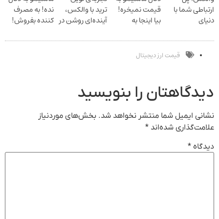
ارتباطی شما با
قیمت نمیخره!
ترید با والکس،
نده! به مصرف
دنیای
بیا اینجا به
آینده‌ای روشن در
کننده بفروش!
سرمایه‌گذاری
قیمت
انتظار شماست
بدون پاسخ به
دیجیتال
بفروش*فقط
یک تماس
خریدار واقعی*
قیمت ارز دیجیتال
دیدگاهتان را بنویسید
نشانی ایمیل شما منتشر نخواهد شد.
بخش‌های موردنیاز
علامت‌گذاری شده‌اند
*
دیدگاه
*