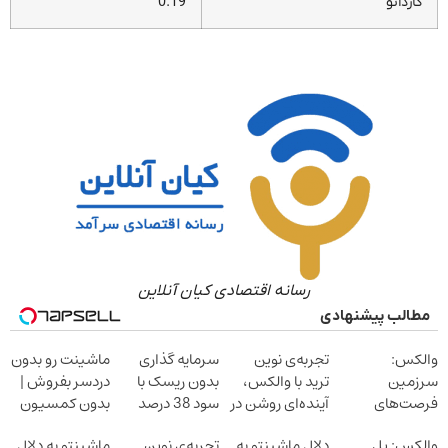
کاردانو
0.19
رسانه اقتصادی کیان آنلاین
مطالب پیشنهادی
والکس:
تجربه‌ی نوین
سرمایه گذاری
ماشینت رو بدون
سرزمین
ترید با والکس،
بدون ریسک با
دردسر بفروش |
فرصت‌های
آینده‌ای روشن در
سود 38 درصد
بدون کمسیون
سرمایه‌گذاری
انتظار شماست
سالانه
والکس: پل
دلال ماشینتو به
تجربه‌ی نوین
ماشینتو به دلال
دیجیتال شما