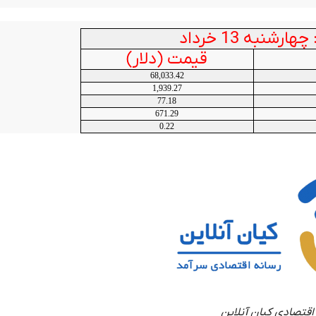
رشنبه 13 خرداد
قیمت (دلار)
68,033.42
1,939.27
77.18
671.29
0.22
اقتصادی کیان آنلاین