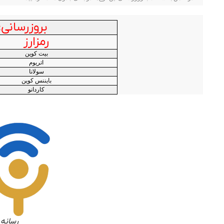
بروزرسانی: چها
رمزارز
بیت کوین
اتریوم
سولانا
بایننس کوین
کاردانو
رسانه 