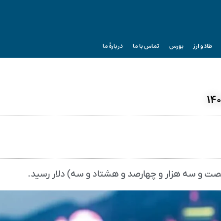
طلا و ارز
بورس
تماس با ما
دربارۀ ما