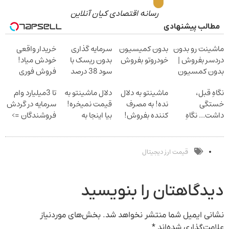
رسانه اقتصادی کیان آنلاین
مطالب پیشنهادی
ماشینت رو بدون
بدون کمیسیون
سرمایه گذاری
خریدار واقعی
دردسر بفروش |
خودروتو بفروش
بدون ریسک با
خودش میاد!
بدون کمسیون
سود 38 درصد
فروش فوری
سالانه
ماشین در همراه
نگاهِ قبل،
ماشینتو به دلال
دلال ماشینتو به
تا 3میلیارد وام
مکانیک
خستگی
نده! به مصرف
قیمت نمیخره!
سرمایه در گردش
داشت... نگاهِ
کننده بفروش!
بیا اینجا به
فروشندگان =>
بعد، انرژی داره
بدون پاسخ به
قیمت
فروشگاهت رو
بلفا با 25%
یک تماس
بفروش*فقط
ثبت کن
تخفیف
خریدار واقعی*
قیمت ارز دیجیتال
دیدگاهتان را بنویسید
نشانی ایمیل شما منتشر نخواهد شد.
بخش‌های موردنیاز
علامت‌گذاری شده‌اند
*