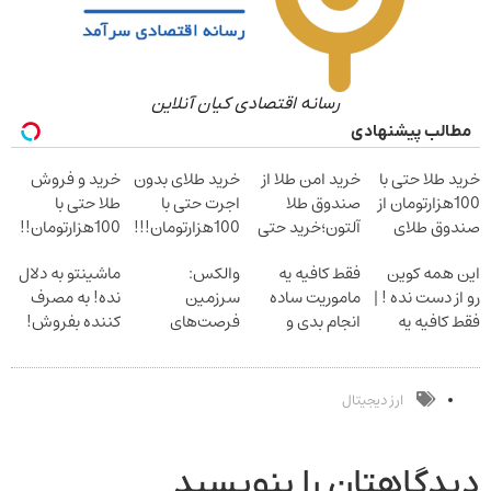
رسانه اقتصادی کیان آنلاین
مطالب پیشنهادی
خرید طلا حتی با
خرید امن طلا از
خرید طلای بدون
خرید و فروش
100هزارتومان از
صندوق طلا
اجرت حتی با
طلا حتی با
صندوق طلای
آلتون؛خرید حتی
100هزارتومان!!!
100هزارتومان!!
آلتون
با 100هزارتومان
فقط در صندوق
ثبت مشاوره
این همه کوین
فقط کافیه یه
والکس:
ماشینتو به دلال
طلای آلتون
رایگان
رو از دست نده ! |
ماموریت ساده
سرزمین
نده! به مصرف
فقط کافیه یه
انجام بدی و
فرصت‌های
کننده بفروش!
ماموریت ساده
یکعالمه شیبا
سرمایه‌گذاری
بدون پاسخ به
انجام بدی
ببری !
دیجیتال شما
یک تماس
ارز دیجیتال
دیدگاهتان را بنویسید