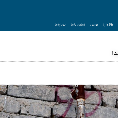
طلا و ارز
بورس
تماس با ما
دربارۀ ما