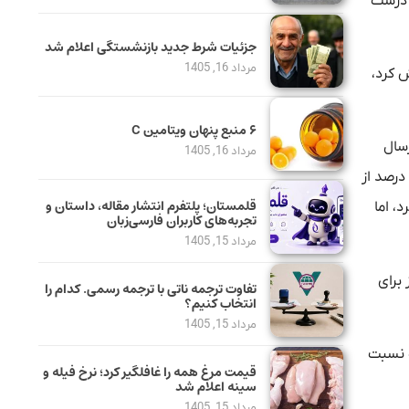
ا درست
جزئیات شرط جدید بازنشستگی اعلام شد
مرداد 16, 1405
ش کرد،
۶ منبع پنهان ویتامین C
سال
مرداد 16, 1405
قبض‌های گاز چندصد هزار تومانی و چند میلیونی برای مردم هستیم، ده ماه از سال جاری گذشته است و سازمان برنامه و بودجه حدود ۱۰ درصد از
قلمستان؛ پلتفرم انتشار مقاله، داستان و
ال جاری تصویب کرد، اما
تجربه‌های کاربران فارسی‌زبان
مرداد 15, 1405
برای
تفاوت ترجمه ناتی با ترجمه رسمی. کدام را
انتخاب کنیم؟
مرداد 15, 1405
و نسبت
قیمت مرغ همه را غافلگیر کرد؛ نرخ فیله و
سینه اعلام شد
مرداد 15, 1405