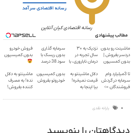
رسانه اقتصادی کیان آنلاین
مطالب پیشنهادی
ماشینت رو بدون
نزدیک به ۳۰
سرمایه گذاری
فروش خودرو
دردسر بفروش |
سال تجربه در
بدون ریسک با
بدون کمیسیون
بدون کمسیون
درمان ناباروری، با
سود 38 درصد
تیم فوق‌تخصصی
سالانه
تا 3میلیارد وام
دلال ماشینتو به
بدون کمیسیون
ماشینتو به دلال
مام
سرمایه در گردش
قیمت نمیخره!
خودروتو بفروش
نده! به مصرف
فروشندگان =>
بیا اینجا به
کننده بفروش!
فروشگاهت رو
قیمت
بدون پاسخ به
ثبت کن
بفروش*فقط
یک تماس
خریدار واقعی*
یارانه نقدی
دیدگاهتان را بنویسید