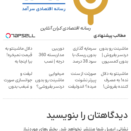
رسانه اقتصادی کیان آنلاین
مطالب پیشنهادی
ماشینت رو بدون
سرمایه گذاری
دوربین
دلال ماشینتو به
دردسر بفروش |
بدون ریسک با
مداربسته 360
قیمت نمیخره!
بدون کمسیون
سود 38 درصد
درجه | نصب
بیا اینجا به
سالانه
آسان و راحت
قیمت
ماشینتو به دلال
صورتت از سنت
میخوایی
لیفت و
بفروش*فقط
نده! به مصرف
پیرتر نشونت
ماشینت رو بدون
جوانسازی صورت
خریدار واقعی*
کننده بفروش!
میده؟ اندولیفت
دردسر بفروشی؟
و غبغب بدون
بدون پاسخ به
برش می‌گردونه
بدون کمیسیون
جراحی و دوران
یک تماس
نقاهت
دیدگاهتان را بنویسید
نشانی ایمیل شما منتشر نخواهد شد.
بخش‌های موردنیاز